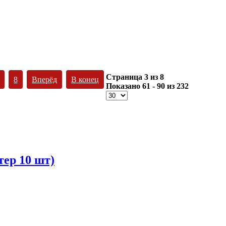
Страница 3 из 8
8
Вперёд
В конец
Показано 61 - 90 из 232
ер 10 шт)