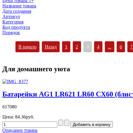
Цена товара -/+
Название товара
Дата создания
Артикул
Категория
Код продукта
Порядок
В начало
Назад
1
2
3
4
...
6
7
Для домашнего уюта
Батарейки AG1 LR621 LR60 CX60 (блист
617080
Цена:
84.36руб.
Описание товара