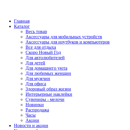
Главная
Каталог
Весь товар
Аксессуары для мобильных устройств
Аксессуары для ноутбуков и компьютеров
Все для отдыха
Скоро Новый Год
Для автолюбителей
Для детей
Для домашнего уюта
Для любимых женщин
Для мужчин
Для офиса
Здоровый образ жизни
Интерьерные наклейки
Сувениры - мелочи
Новинки
Распродажа
Часы
Акции
Новости и акции