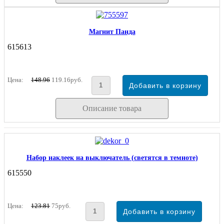
Магнит Панда
615613
Цена:
148.96
119.16руб.
Описание товара
Набор наклеек на выключатель (светятся в темноте)
615550
Цена:
123.81
75руб.