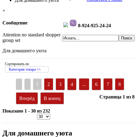
Для домашнего уюта
×
Сообщение
8-924-925-24-24
Attention no standard shopper
group set
Для домашнего уюта
Сортировать по
Категория товара +/-
1
2
3
4
...
6
7
8
Страница 1 из 8
Вперёд
В конец
Показано 1 - 30 из 232
Для домашнего уюта