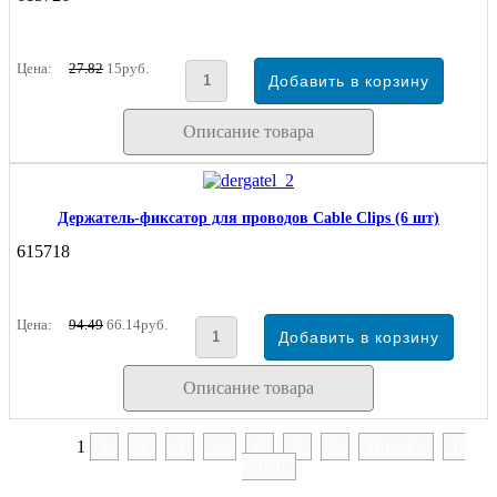
Цена:
27.82
15руб.
Описание товара
Держатель-фиксатор для проводов Cable Clips (6 шт)
615718
Цена:
94.49
66.14руб.
Описание товара
1
2
3
4
...
6
7
8
Вперёд
В
конец