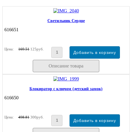
Светильник Сердце
616651
Цена:
169.51
125руб.
Описание товара
Блокиратор с ключом (детский замок)
616650
Цена:
498.81
300руб.