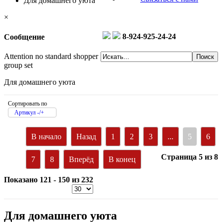
Для домашнего уюта
×
8-924-925-24-24
Сообщение
Attention no standard shopper
group set
Для домашнего уюта
Сортировать по
Артикул -/+
В начало
Назад
1
2
3
...
5
6
Страница 5 из 8
7
8
Вперёд
В конец
Показано 121 - 150 из 232
Для домашнего уюта