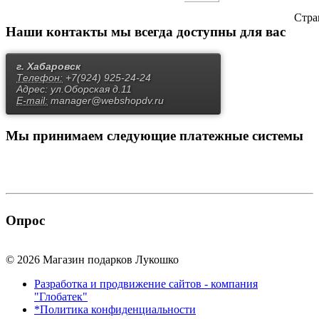
Стра
Наши контакты
мы всегда доступны для вас
г. Хабаровск
Телефон:
+7(924) 925-24-24
Адрес:
ул.Оборская д.11
E-mail:
manager@webshopdv.ru
Мы принимаем
следующие платежные системы
Опрос
© 2026 Магазин подарков Лукошко
Разработка и продвижение сайтов - компания
"Глобатек"
*Политика конфиденциальности