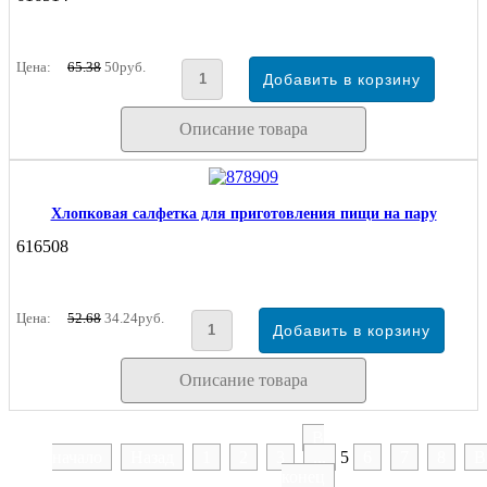
Цена:
65.38
50руб.
Описание товара
Хлопковая салфетка для приготовления пищи на пару
616508
Цена:
52.68
34.24руб.
Описание товара
В
начало
Назад
1
2
3
...
5
6
7
8
В
конец