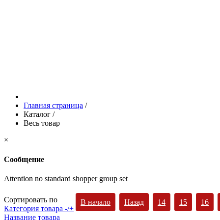
Главная страница
/
Каталог
/
Весь товар
×
Сообщение
Attention no standard shopper group set
Сортировать по
В начало
Назад
14
15
16
Категория товара -/+
Название товара