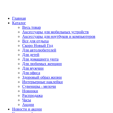
Главная
Каталог
Весь товар
Аксессуары для мобильных устройств
Аксессуары для ноутбуков и компьютеров
Все для отдыха
Скоро Новый Год
Для автолюбителей
Для детей
Для домашнего уюта
Для любимых женщин
Для мужчин
Для офиса
Здоровый образ жизни
Интерьерные наклейки
Сувениры - мелочи
Новинки
Распродажа
Часы
Акции
Новости и акции