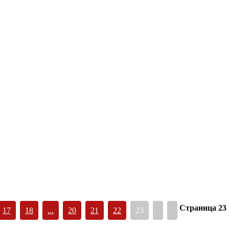
Страница 23 
17
18
...
20
21
22
23