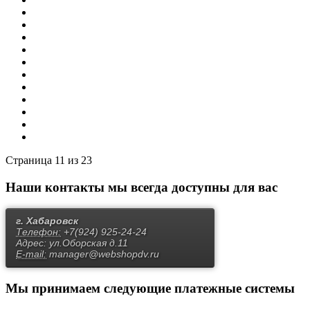
13
14
...
Вперёд
В конец
Страница 11 из 23
Наши контакты
мы всегда доступны для вас
г. Хабаровск
Телефон:
+7(924) 925-24-24
Адрес:
ул.Оборская д.11
E-mail:
manager@webshopdv.ru
Мы принимаем
следующие платежные системы