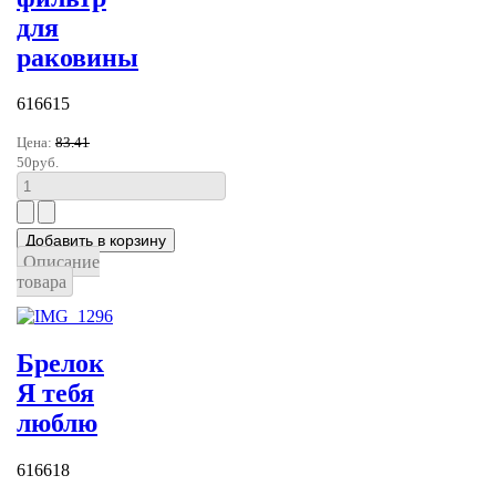
для
раковины
616615
Цена:
83.41
50руб.
Описание
товара
Брелок
Я тебя
люблю
616618