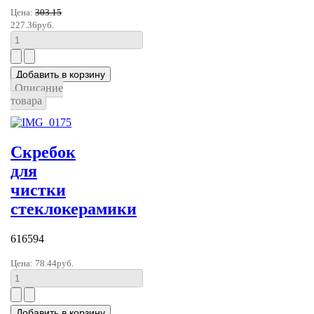
Цена:
303.15
227.36руб.
Описание
товара
Скребок
для
чистки
стеклокерамики
616594
Цена:
78.44руб.