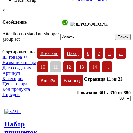
Весь товар
×
Сообщение
8-924-925-24-24
Attention no standard shopper
group set
Сортировать по
В начало
Назад
6
7
8
...
ID товара +/-
Название товара
10
11
12
13
14
...
Дата создания
Артикул
Категория
Страница 11 из 23
Вперёд
В конец
Цена товара
Код продукта
Показано 301 - 330 из 680
Порядок
Набор
прищепок