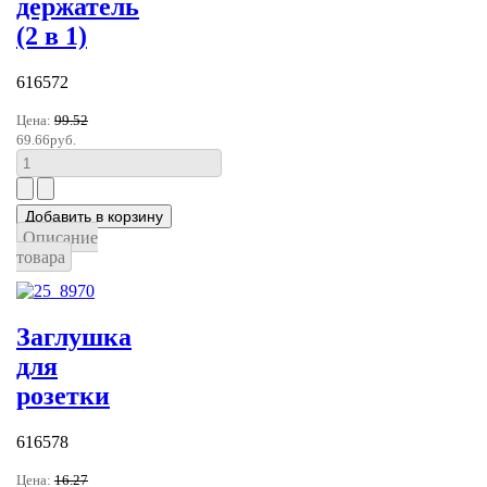
держатель
(2 в 1)
616572
Цена:
99.52
69.66руб.
Описание
товара
Заглушка
для
розетки
616578
Цена:
16.27