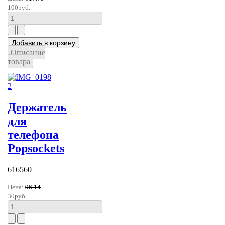
100руб.
Описание
товара
Держатель
для
телефона
Popsockets
616560
Цена:
96.14
30руб.