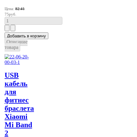
Цена:
82.41
75руб.
Описание
товара
USB
кабель
для
фитнес
браслета
Xiaomi
Mi Band
2