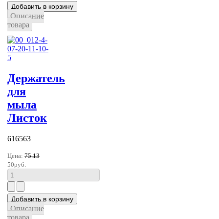
Описание
товара
Держатель
для
мыла
Листок
616563
Цена:
75.13
50руб.
Описание
товара