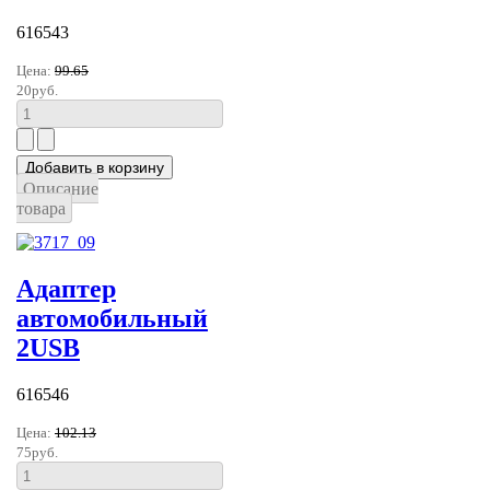
616543
Цена:
99.65
20руб.
Описание
товара
Адаптер
автомобильный
2USB
616546
Цена:
102.13
75руб.