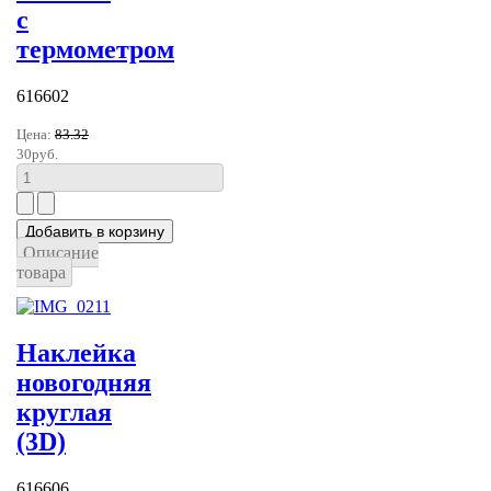
с
термометром
616602
Цена:
83.32
30руб.
Описание
товара
Наклейка
новогодняя
круглая
(3D)
616606