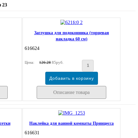
 23
Заглушка для подоконника (торцевая
накладка 60 см)
616624
Цена:
126.28
85руб.
Описание товара
сетки
Наклейка для ванной комнаты Принцесса
616631