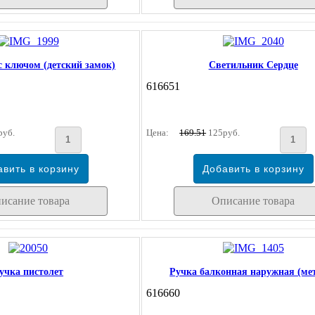
с ключом (детский замок)
Светильник Сердце
616651
руб.
Цена:
169.51
125руб.
исание товара
Описание товара
учка пистолет
Ручка балконная наружная (ме
616660