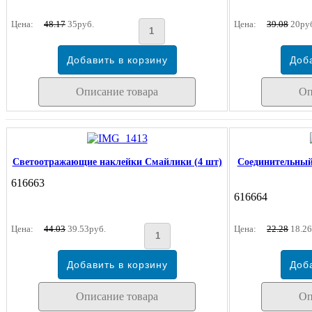
Цена:
48.17
35руб.
Цена:
39.08
20ру
Описание товара
Оп
Светоотражающие наклейки Смайлики (4 шт)
Соединительный
616663
616664
Цена:
44.03
39.53руб.
Цена:
22.28
18.26
Описание товара
Оп