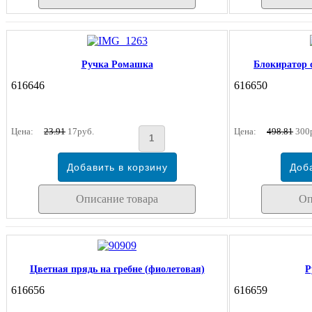
Ручка Ромашка
Блокиратор 
616646
616650
Цена:
23.91
17руб.
Цена:
498.81
300
Описание товара
Оп
Цветная прядь на гребне (фиолетовая)
Р
616656
616659