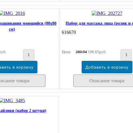
крашивания моющийся (80х80
Набор для массажа лица (ролик и 
см)
616670
руб.
Цена:
280.94
196.65руб.
исание товара
Описание товара
йлики (набор 2 штуки)