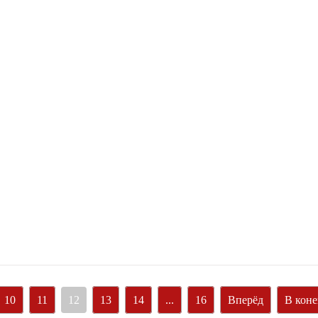
10
11
12
13
14
...
16
Вперёд
В кон