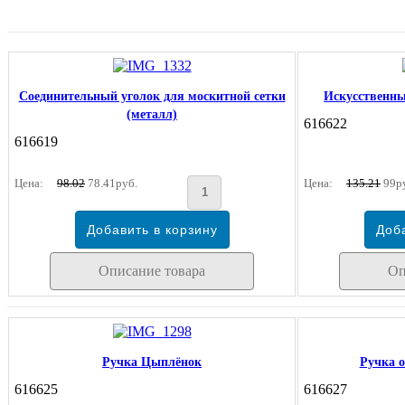
Соединительный уголок для москитной сетки
Искусственный
(металл)
616622
616619
Цена:
98.02
78.41руб.
Цена:
135.21
99р
Описание товара
Оп
Ручка Цыплёнок
Ручка о
616625
616627