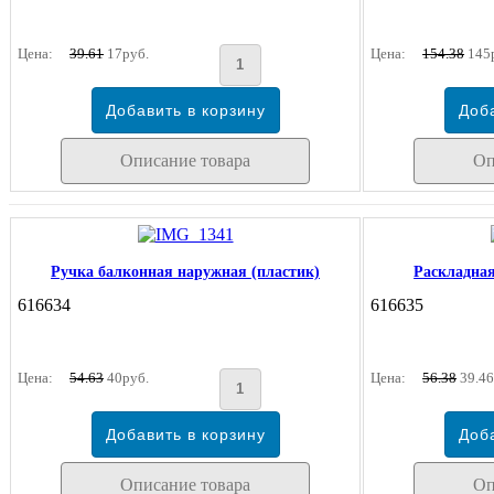
Цена:
39.61
17руб.
Цена:
154.38
145
Описание товара
Оп
Ручка балконная наружная (пластик)
Раскладная
616634
616635
Цена:
54.63
40руб.
Цена:
56.38
39.46
Описание товара
Оп