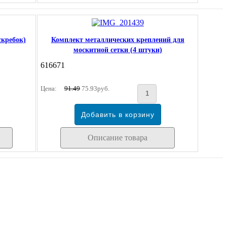
скребок)
Комплект металлических креплений для
москитной сетки (4 штуки)
616671
Цена:
91.49
75.93руб.
Описание товара