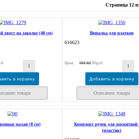
Страница 12 из
 хвост на заколке (40 см)
Вешалка для платков
616623
уб.
Цена:
101.02
90руб.
исание товара
Описание товара
конная малая (8 см)
Комплект ручек для москитной 
(пластик)