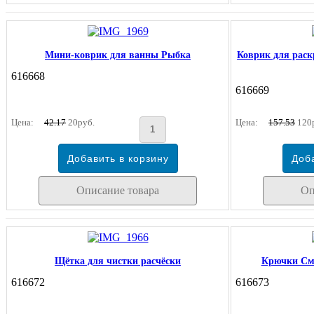
Мини-коврик для ванны Рыбка
Коврик для рас
616668
616669
Цена:
42.17
20руб.
Цена:
157.53
120
Описание товара
Оп
Щётка для чистки расчёски
Крючки Сма
616672
616673