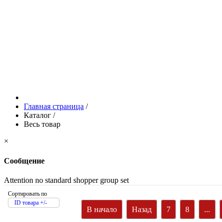
Главная страница
/
Каталог
/
Весь товар
×
Сообщение
Attention no standard shopper group set
Сортировать по
ID товара +/-
В начало
Назад
7
8
...