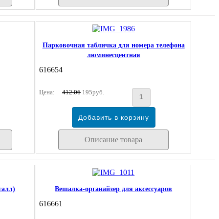
Парковочная табличка для номера телефона
люминесцентная
616654
Цена:
412.06
195руб.
Описание товара
талл)
Вешалка-органайзер для аксессуаров
616661