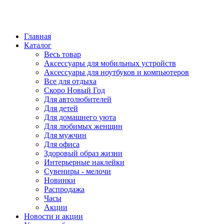
Главная
Каталог
Весь товар
Аксессуары для мобильных устройств
Аксессуары для ноутбуков и компьютеров
Все для отдыха
Скоро Новый Год
Для автолюбителей
Для детей
Для домашнего уюта
Для любимых женщин
Для мужчин
Для офиса
Здоровый образ жизни
Интерьерные наклейки
Сувениры - мелочи
Новинки
Распродажа
Часы
Акции
Новости и акции