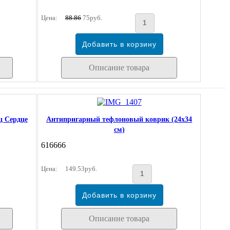
Цена:
88.86
75руб.
Описание товара
ц Сердце
Антипригарный тефлоновый коврик (24х34
см)
616666
Цена:
149.53руб.
Описание товара