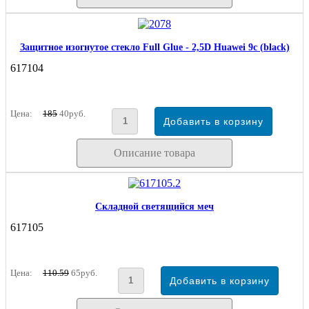
Защитное изогнутое стекло Full Glue - 2,5D Huawei 9c (black)
617104
Цена:
185
40руб.
Описание товара
Складной светящийся меч
617105
Цена:
110.59
65руб.