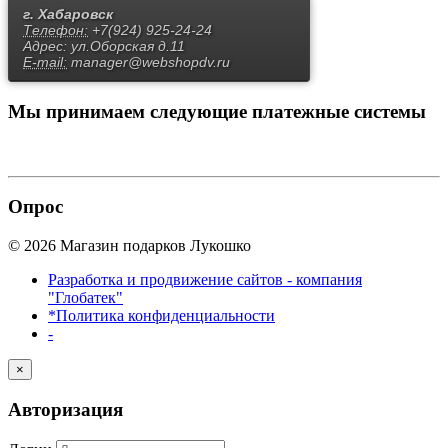
г. Хабаровск
Телефон:
+7(924) 925-24-24
Адрес:
ул.Оборская д.11
E-mail:
manager@webshopdv.ru
Мы принимаем
следующие платежные системы
Опрос
© 2026 Магазин подарков Лукошко
Разработка и продвижение сайтов - компания
"Глобатек"
*Политика конфиденциальности
-
×
Авторизация