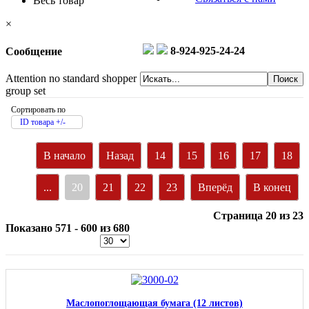
Весь товар
×
8-924-925-24-24
Сообщение
Attention no standard shopper
group set
Сортировать по
ID товара +/-
В начало
Назад
14
15
16
17
18
...
20
21
22
23
Вперёд
В конец
Страница 20 из 23
Показано 571 - 600 из 680
Маслопоглощающая бумага (12 листов)