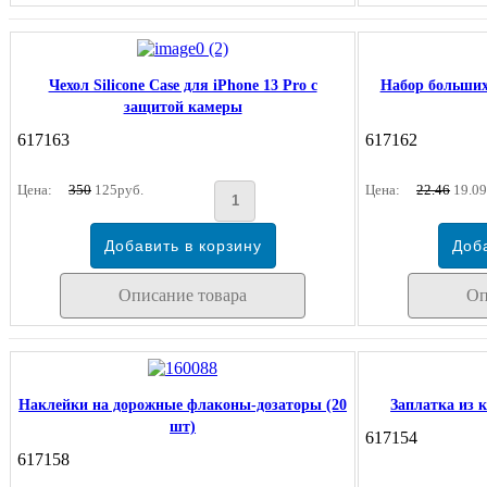
Чехол Silicone Case для iPhone 13 Pro с
Набор больших
защитой камеры
617163
617162
Цена:
350
125руб.
Цена:
22.46
19.09
Описание товара
Оп
Наклейки на дорожные флаконы-дозаторы (20
Заплатка из к
шт)
617154
617158