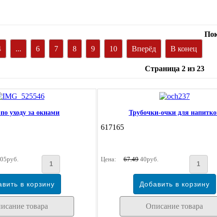
Пок
4
...
6
7
8
9
10
Вперёд
В конец
Страница 2 из 23
по уходу за окнами
Трубочки-очки для напитко
617165
05руб.
Цена:
67.49
40руб.
исание товара
Описание товара