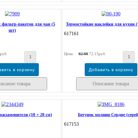
 фильтр-пакетов для чая (5
Термостойкие наклейки для кухни (
шт)
617161
руб.
Цена:
82.88
72.15руб.
исание товара
Описание товара
ожзаменителя (10 × 20 см)
Бегунок молнии Сердце (сереб
617153