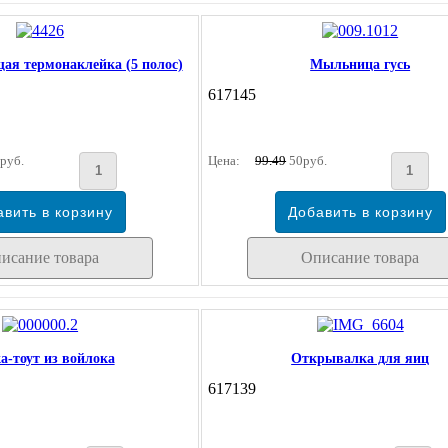
я термонаклейка (5 полос)
Мыльница гусь
617145
руб.
Цена:
99.49
50руб.
исание товара
Описание товара
а-тоут из войлока
Открывалка для яиц
617139