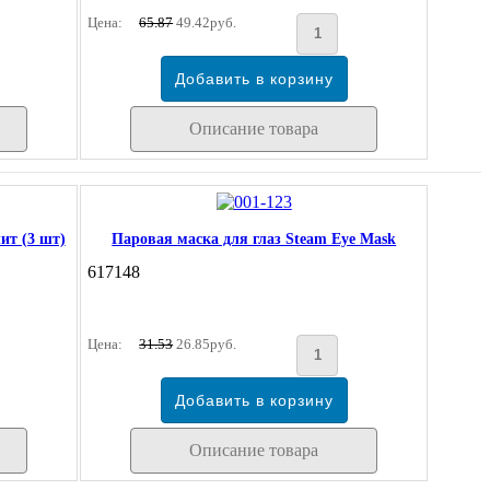
Цена:
65.87
49.42руб.
Описание товара
ит (3 шт)
Паровая маска для глаз Steam Eye Mask
617148
Цена:
31.53
26.85руб.
Описание товара