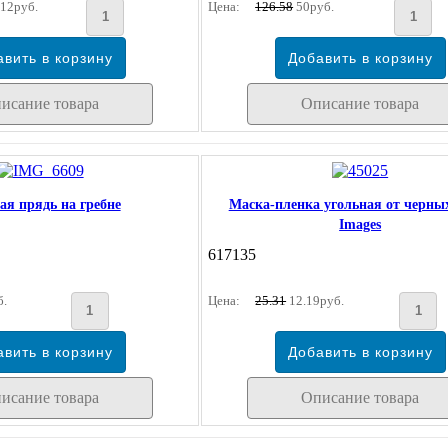
12руб.
Цена:
126.58
50руб.
исание товара
Описание товара
ая прядь на гребне
Маска-пленка угольная от черны
Images
617135
б.
Цена:
25.31
12.19руб.
исание товара
Описание товара