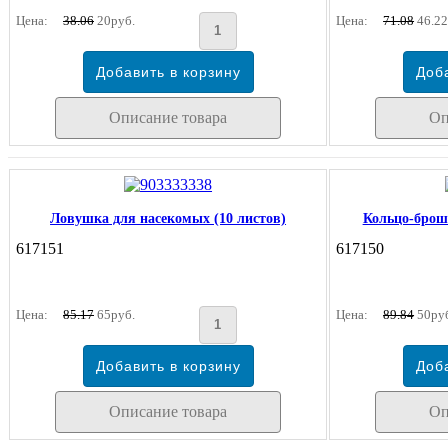
Цена:
38.06
20руб.
Цена:
71.08
46.22
Описание товара
Оп
Ловушка для насекомых (10 листов)
Кольцо-брош
617151
617150
Цена:
85.17
65руб.
Цена:
89.84
50ру
Описание товара
Оп