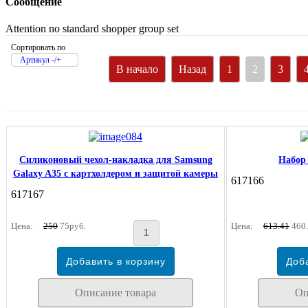
Сообщение
Attention no standard shopper group set
Сортировать по
Артикул -/+
В начало
Назад
1
2
3
Силиконовый чехол-накладка для Samsung
Набор 
Galaxy A35 с картхолдером и защитой камеры
617166
617167
Цена:
250
75руб.
Цена:
613.41
460.
Описание товара
Оп