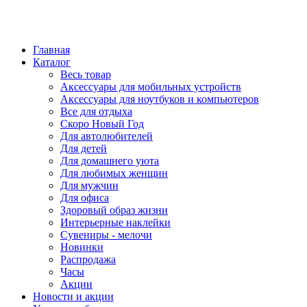
Главная
Каталог
Весь товар
Аксессуары для мобильных устройств
Аксессуары для ноутбуков и компьютеров
Все для отдыха
Скоро Новый Год
Для автолюбителей
Для детей
Для домашнего уюта
Для любимых женщин
Для мужчин
Для офиса
Здоровый образ жизни
Интерьерные наклейки
Сувениры - мелочи
Новинки
Распродажа
Часы
Акции
Новости и акции