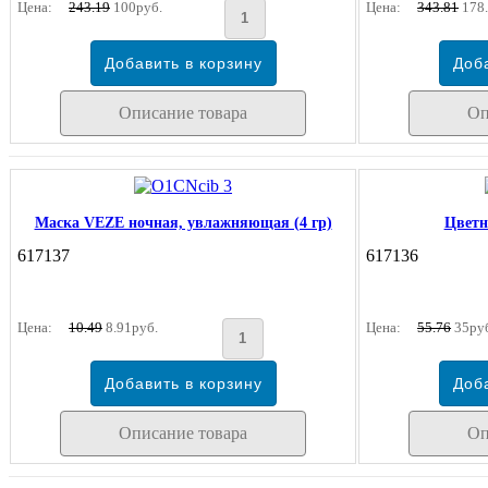
Цена:
243.19
100руб.
Цена:
343.81
178.
Описание товара
Оп
Маска VEZE ночная, увлажняющая (4 гр)
Цветн
617137
617136
Цена:
10.49
8.91руб.
Цена:
55.76
35ру
Описание товара
Оп