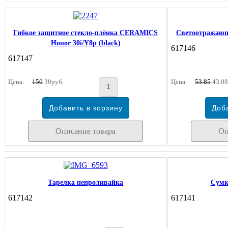
Гибкое защитное стекло-плёнка CERAMICS
Светоотражающа
Honor 30i/Y8p (black)
617146
617147
Цена:
150
30руб.
Цена:
53.85
43.08
Описание товара
Оп
Тарелка непроливайка
Сумк
617142
617141