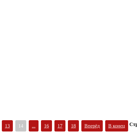
Стр
13
14
...
16
17
18
Вперёд
В конец