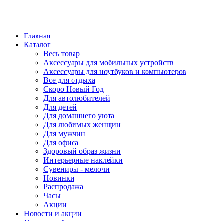
Главная
Каталог
Весь товар
Аксессуары для мобильных устройств
Аксессуары для ноутбуков и компьютеров
Все для отдыха
Скоро Новый Год
Для автолюбителей
Для детей
Для домашнего уюта
Для любимых женщин
Для мужчин
Для офиса
Здоровый образ жизни
Интерьерные наклейки
Сувениры - мелочи
Новинки
Распродажа
Часы
Акции
Новости и акции