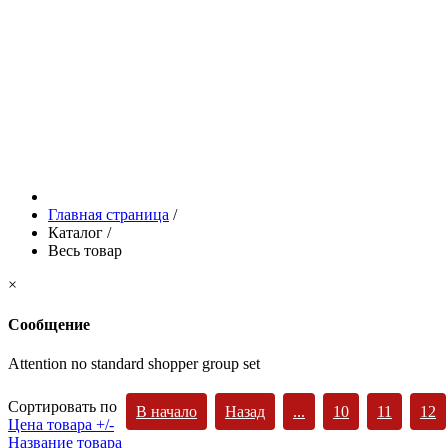
Главная страница
/
Каталог
/
Весь товар
×
Сообщение
Attention no standard shopper group set
Сортировать по
В начало
Назад
...
10
11
12
Цена товара +/-
Название товара