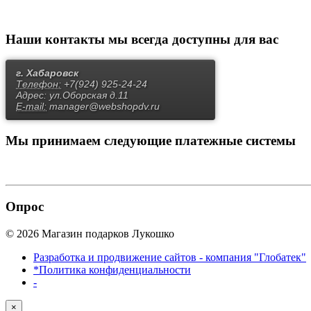
Наши контакты
мы всегда доступны для вас
г. Хабаровск
Телефон:
+7(924) 925-24-24
Адрес:
ул.Оборская д.11
E-mail:
manager@webshopdv.ru
Мы принимаем
следующие платежные системы
Опрос
© 2026 Магазин подарков Лукошко
Разработка и продвижение сайтов - компания "Глобатек"
*Политика конфиденциальности
-
×