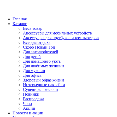
Главная
Каталог
Весь товар
Аксессуары для мобильных устройств
Аксессуары для ноутбуков и компьютеров
Все для отдыха
Скоро Новый Год
Для автолюбителей
Для детей
Для домашнего уюта
Для любимых женщин
Для мужчин
Для офиса
Здоровый образ жизни
Интерьерные наклейки
Сувениры - мелочи
Новинки
Распродажа
Часы
Акции
Новости и акции