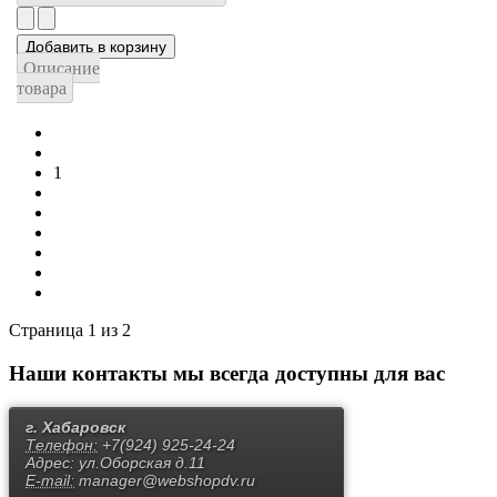
Описание
товара
1
2
Вперёд
В конец
Страница 1 из 2
Наши контакты
мы всегда доступны для вас
г. Хабаровск
Телефон:
+7(924) 925-24-24
Адрес:
ул.Оборская д.11
E-mail:
manager@webshopdv.ru