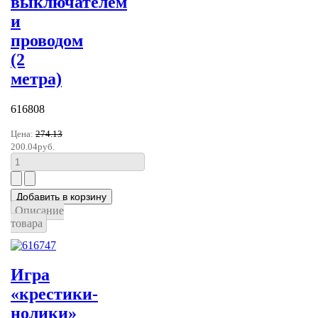
выключателем
и
проводом
(2
метра)
616808
Цена:
274.13
200.04руб.
Описание
товара
Игра
«крестики-
нолики»