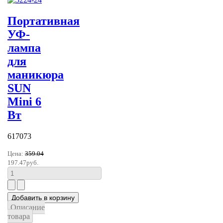
Портативная
УФ-
лампа
для
маникюра
SUN
Mini 6
Вт
617073
Цена:
359.04
197.47руб.
Описание
товара