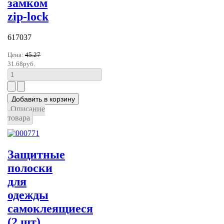
замком
zip-lock
617037
Цена:
45.27
31.68руб.
Описание
товара
Защитные
полоски
для
одежды
самоклеящиеся
(2 шт)