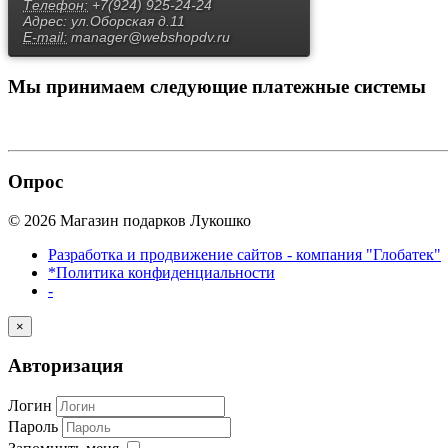
Телефон:
+7(924) 925-24-24
Адрес:
ул.Оборская д.11
E-mail:
manager@webshopdv.ru
Мы принимаем
следующие платежные системы
Опрос
© 2026 Магазин подарков Лукошко
Разработка и продвижение сайтов - компания "Глобатек"
*Политика конфиденциальности
-
×
Авторизация
Логин
Пароль