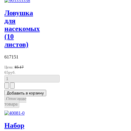
Ловушка
для
насекомых
(10
листов)
617151
Цена:
85.17
65руб.
Описание
товара
Набор