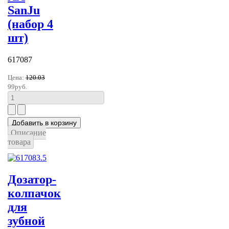
SanJu
(набор 4
шт)
617087
Цена:
120.03
99руб.
Описание
товара
Дозатор-
колпачок
для
зубной