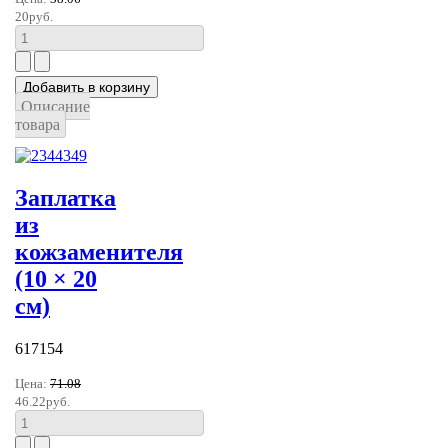
20руб.
Описание
товара
Заплатка
из
кожзаменителя
(10 × 20
см)
617154
Цена:
71.08
46.22руб.