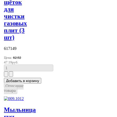
щёток
для
чистки
газовых
плит (3
шт)
617149
Цена:
62.92
47.19руб.
Описание
товара
Мыльница
гусь