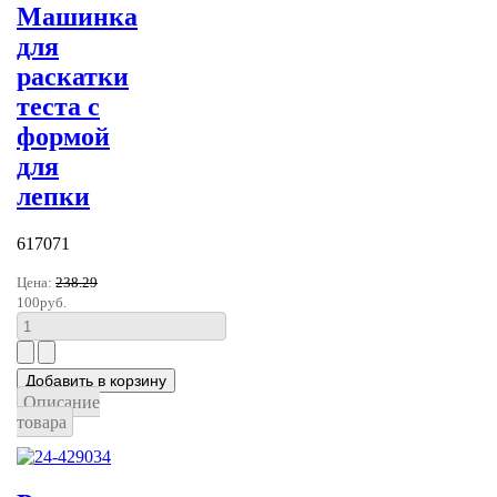
Машинка
для
раскатки
теста с
формой
для
лепки
617071
Цена:
238.29
100руб.
Описание
товара