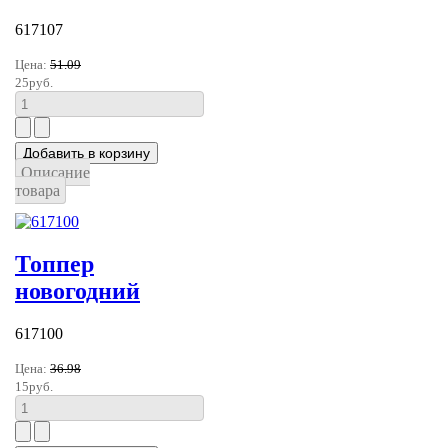
617107
Цена:
51.09
25руб.
Описание
товара
Топпер
новогодний
617100
Цена:
36.98
15руб.