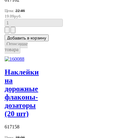
Цена:
22.46
19.09руб.
Описание
товара
Наклейки
на
дорожные
флаконы-
дозаторы
(20 шт)
617158
Цена:
38.06