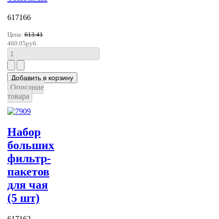
617166
Цена:
613.41
460.05руб.
Описание
товара
Набор
больших
фильтр-
пакетов
для чая
(5 шт)
617162