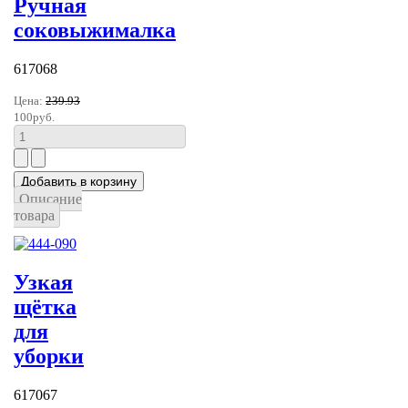
Ручная
соковыжималка
617068
Цена:
239.93
100руб.
Описание
товара
Узкая
щётка
для
уборки
617067