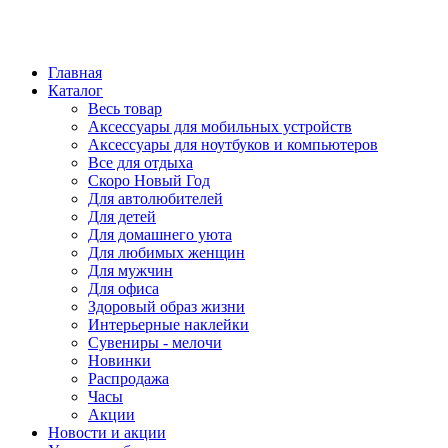
Главная
Каталог
Весь товар
Аксессуары для мобильных устройств
Аксессуары для ноутбуков и компьютеров
Все для отдыха
Скоро Новый Год
Для автолюбителей
Для детей
Для домашнего уюта
Для любимых женщин
Для мужчин
Для офиса
Здоровый образ жизни
Интерьерные наклейки
Сувениры - мелочи
Новинки
Распродажа
Часы
Акции
Новости и акции