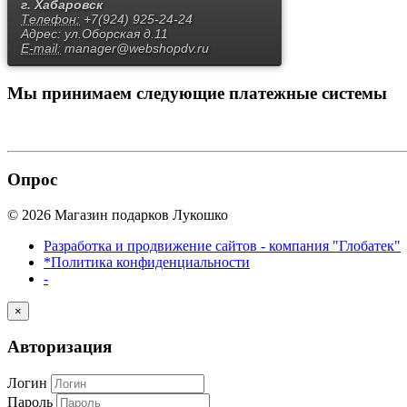
г. Хабаровск
Телефон:
+7(924) 925-24-24
Адрес:
ул.Оборская д.11
E-mail:
manager@webshopdv.ru
Мы принимаем
следующие платежные системы
Опрос
© 2026 Магазин подарков Лукошко
Разработка и продвижение сайтов - компания "Глобатек"
*Политика конфиденциальности
-
×
Авторизация
Логин
Пароль