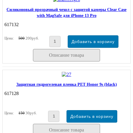
Силиконовый прозрачный чехол с защитой камеры Clear Case
with MagSafe для iPhone 13 Pro
617132
Цена:
500
200руб.
Описание товара
Защитная гидрогелевая пленка PET Honor 9s (black)
617128
Цена:
150
30руб.
Описание товара