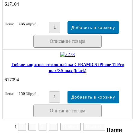
617104
Цена:
185
40руб.
Описание товара
Гибкое защитное стекло-плёнка CERAMICS iPhone 11 Pro
max/XS max (black)
617094
Цена:
150
30руб.
Описание товара
1
2
3
4
...
Вперёд
В конец
Наши