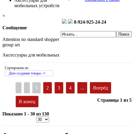
Аксессуары для
мобильных устройств
×
8-924-925-24-24
Сообщение
Attention no standard shopper
group set
Аксессуары для мобильных
Сортировать по
Дата создания товара -/+
1
2
3
4
...
Вперёд
Страница 1 из 5
В конец
Показано 1 - 30 из 130