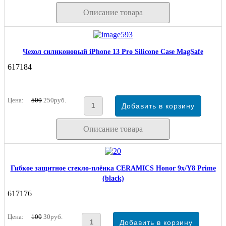
Описание товара
Чехол силиконовый iPhone 13 Pro Silicone Case MagSafe
617184
Цена:
500
250руб.
Описание товара
Гибкое защитное стекло-плёнка CERAMICS Honor 9x/Y8 Prime
(black)
617176
Цена:
100
30руб.