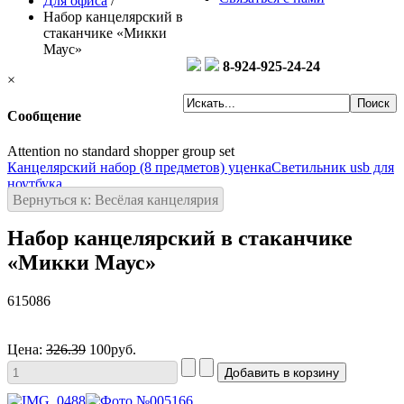
Для офиса
/
Набор канцелярский в
стаканчике «Микки
Маус»
8-924-925-24-24
×
Сообщение
Attention no standard shopper group set
Канцелярский набор (8 предметов) уценка
Светильник usb для
ноутбука
Вернуться к: Весёлая канцелярия
Набор канцелярский в стаканчике
«Микки Маус»
615086
Цена:
326.39
100руб.