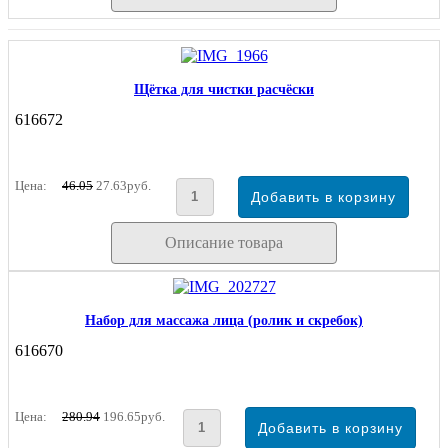
Щётка для чистки расчёски
616672
Цена:
46.05
27.63руб.
Описание товара
Набор для массажа лица (ролик и скребок)
616670
Цена:
280.94
196.65руб.