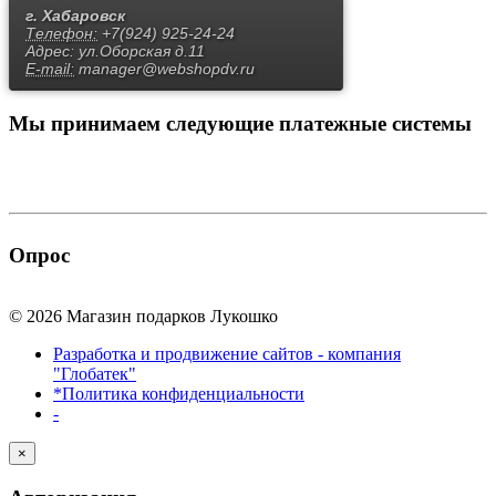
г. Хабаровск
Телефон:
+7(924) 925-24-24
Адрес:
ул.Оборская д.11
E-mail:
manager@webshopdv.ru
Мы принимаем
следующие платежные системы
Опрос
© 2026 Магазин подарков Лукошко
Разработка и продвижение сайтов - компания
"Глобатек"
*Политика конфиденциальности
-
×