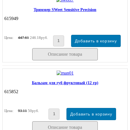
Триммер SWeet Sensitive Precision
615949
Цена:
447.61
246.18руб.
Описание товара
Бальзам для губ фруктовый (12 гр)
615852
Цена:
93.11
50руб.
Описание товара