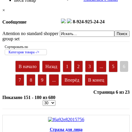
Весь товар
×
8-924-925-24-24
Сообщение
Attention no standard shopper
group set
Сортировать по
Категория товара -/+
В начало
Назад
1
2
3
...
5
6
7
8
9
...
Вперёд
В конец
Страница 6 из 23
Показано 151 - 180 из 680
Стразы для лица