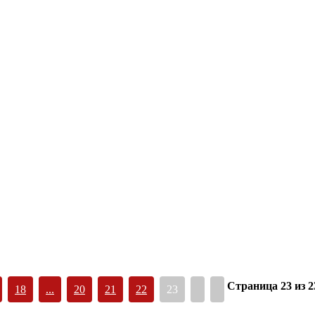
Страница 23 из 2
18
...
20
21
22
23