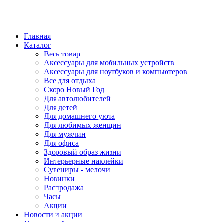
Главная
Каталог
Весь товар
Аксессуары для мобильных устройств
Аксессуары для ноутбуков и компьютеров
Все для отдыха
Скоро Новый Год
Для автолюбителей
Для детей
Для домашнего уюта
Для любимых женщин
Для мужчин
Для офиса
Здоровый образ жизни
Интерьерные наклейки
Сувениры - мелочи
Новинки
Распродажа
Часы
Акции
Новости и акции