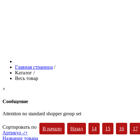
Главная страница
/
Каталог
/
Весь товар
×
Сообщение
Attention no standard shopper group set
Сортировать по
В начало
Назад
14
15
16
17
Артикул -/+
Название товара