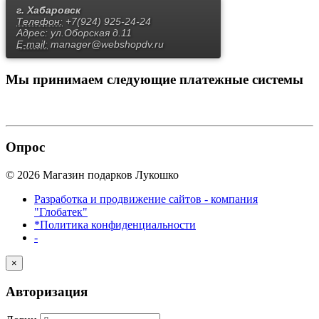
г. Хабаровск
Телефон:
+7(924) 925-24-24
Адрес:
ул.Оборская д.11
E-mail:
manager@webshopdv.ru
Мы принимаем
следующие платежные системы
Опрос
© 2026 Магазин подарков Лукошко
Разработка и продвижение сайтов - компания
"Глобатек"
*Политика конфиденциальности
-
×
Авторизация