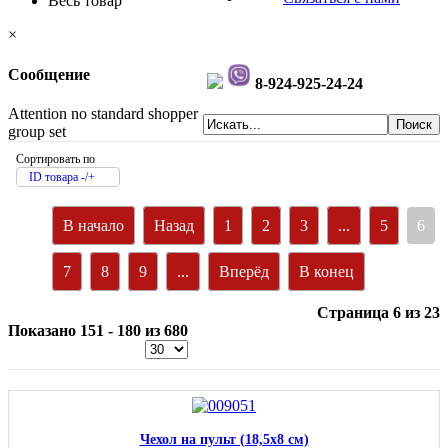
Весь товар
×
Сообщение
8-924-925-24-24
Attention no standard shopper
group set
Сортировать по
ID товара -/+
В начало
Назад
1
2
3
...
5
6
7
8
9
...
Вперёд
В конец
Страница 6 из 23
Показано 151 - 180 из 680
Чехол на пульт (18,5х8 см)