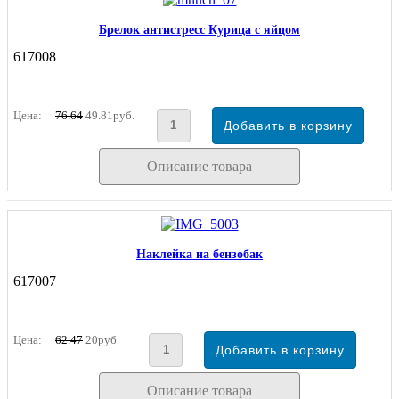
Брелок антистресс Курица с яйцом
617008
Цена:
76.64
49.81руб.
Описание товара
Наклейка на бензобак
617007
Цена:
62.47
20руб.
Описание товара