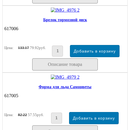
Брелок тормозной диск
617006
Цена:
133.17
79.92руб.
Описание товара
Форма для льда Самоцветы
617005
Цена:
82.22
57.55руб.