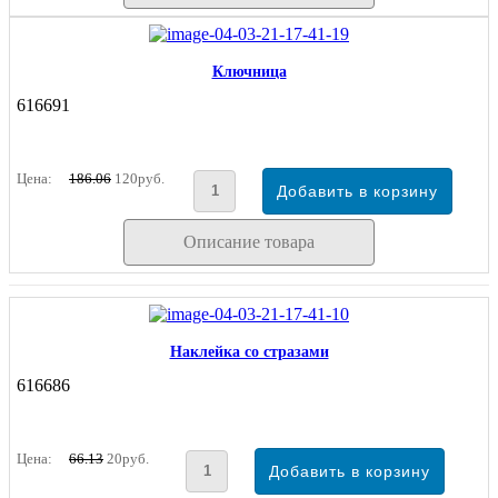
Ключница
616691
Цена:
186.06
120руб.
Описание товара
Наклейка со стразами
616686
Цена:
66.13
20руб.