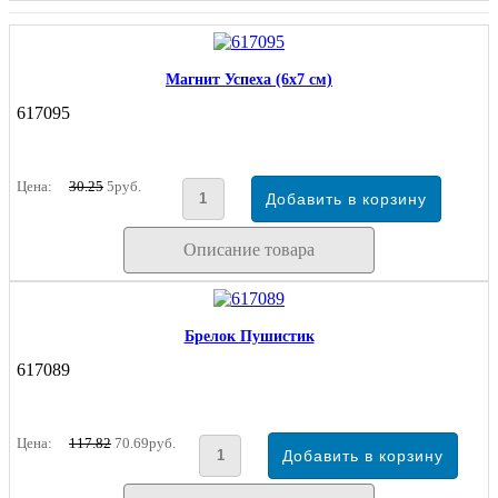
Магнит Успеха (6х7 см)
617095
Цена:
30.25
5руб.
Описание товара
Брелок Пушистик
617089
Цена:
117.82
70.69руб.