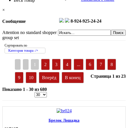
Весь товар
×
8-924-925-24-24
Сообщение
Attention no standard shopper
group set
Сортировать по
Категория товара -/+
1
2
3
4
...
6
7
8
Страница 1 из 23
9
10
Вперёд
В конец
Показано 1 - 30 из 680
Брелок Лошадка