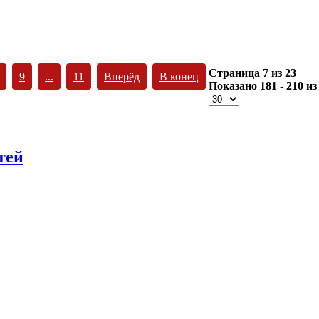
Страница 7 из 23
9
...
11
Вперёд
В конец
Показано 181 - 210 из
тей