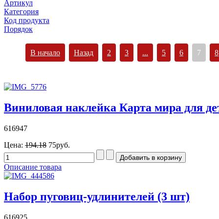
Артикул
Категория
Код продукта
Порядок
В начало
Назад
2
3
...
5
6
7
8
Виниловая наклейка Карта мира для де
616947
Цена:
194.18
75руб.
Описание товара
Набор пуговиц-удлинителей (3 шт)
616925