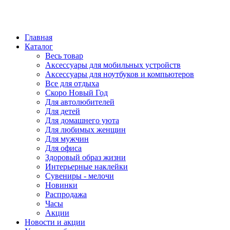
Главная
Каталог
Весь товар
Аксессуары для мобильных устройств
Аксессуары для ноутбуков и компьютеров
Все для отдыха
Скоро Новый Год
Для автолюбителей
Для детей
Для домашнего уюта
Для любимых женщин
Для мужчин
Для офиса
Здоровый образ жизни
Интерьерные наклейки
Сувениры - мелочи
Новинки
Распродажа
Часы
Акции
Новости и акции