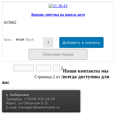
Коврик-липучка на панель авто
615062
Цена:
67.23
30руб.
Описание товара
В начало
Назад
1
2
Наши контакты
мы
всегда доступны для
Страница 2 из 2
вас
г. Хабаровск
Телефон:
+7(924) 925-24-24
Адрес:
ул.Оборская д.11
E-mail:
manager@webshopdv.ru