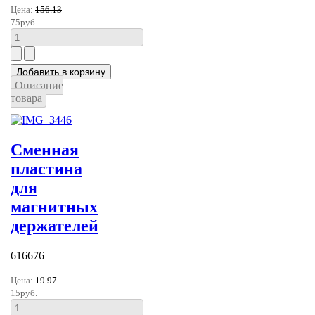
Цена:
156.13
75руб.
Описание
товара
Сменная
пластина
для
магнитных
держателей
616676
Цена:
19.97
15руб.