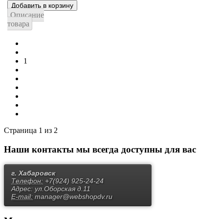
Описание
товара
1
2
Вперёд
В конец
Страница 1 из 2
Наши контакты
мы всегда доступны для вас
г. Хабаровск
Телефон:
+7(924) 925-24-24
Адрес:
ул.Оборская д.11
E-mail:
manager@webshopdv.ru