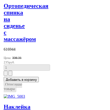
Ортопедическая
спинка
на
сиденье
с
массажёром
616944
Цена:
336.31
235руб.
Описание
товара
Наклейка