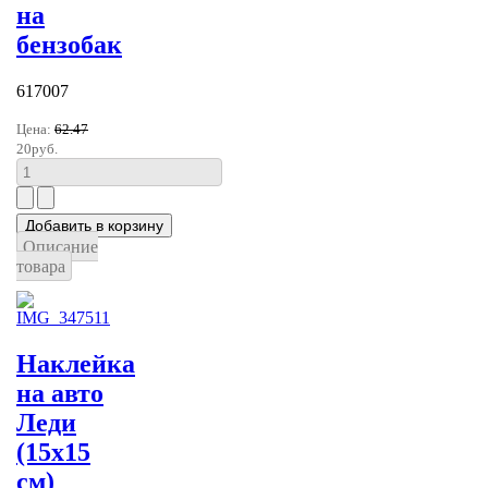
на
бензобак
617007
Цена:
62.47
20руб.
Описание
товара
Наклейка
на авто
Леди
(15х15
см)