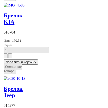
Брелок
KIA
616704
Цена:
170.51
65руб.
Описание
товара
Брелок
Jeep
615277