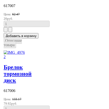
617007
Цена:
62.47
20руб.
Описание
товара
Брелок
тормозной
диск
617006
Цена:
133.17
79.92руб.