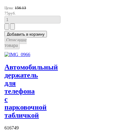
Цена:
156.13
75руб.
Описание
товара
Автомобильный
держатель
для
телефона
с
парковочной
табличкой
616749