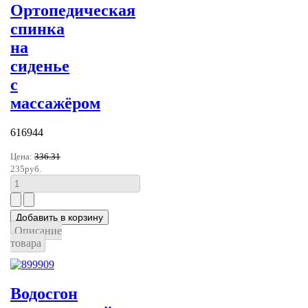
Ортопедическая
спинка
на
сиденье
с
массажёром
616944
Цена:
336.31
235руб.
Описание
товара
Водосгон