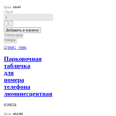
Цена:
19.97
15руб.
Описание
товара
Парковочная
табличка
для
номера
телефона
люминесцентная
616654
Цена:
412.06