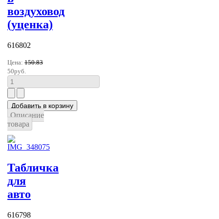
воздуховод
(уценка)
616802
Цена:
150.83
50руб.
Описание
товара
Табличка
для
авто
616798