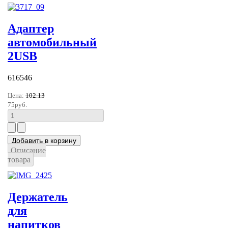
Адаптер
автомобильный
2USB
616546
Цена:
102.13
75руб.
Описание
товара
Держатель
для
напитков