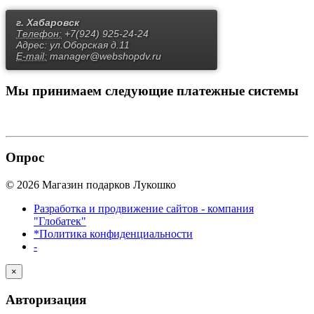
г. Хабаровск
Телефон:
+7(924) 925-24-24
Адрес:
ул.Оборская д.11
E-mail:
manager@webshopdv.ru
Мы принимаем
следующие платежные системы
Опрос
© 2026 Магазин подарков Лукошко
Разработка и продвижение сайтов - компания
"Глобатек"
*Политика конфиденциальности
-
×
Авторизация