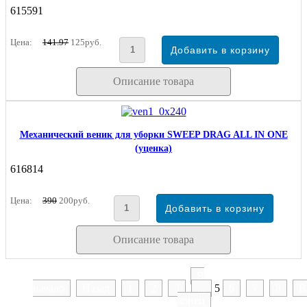
615591
Цена:
141.97
125руб.
Описание товара
Механический веник для уборки SWEEP DRAG ALL IN ONE
(уценка)
616814
Цена:
390
200руб.
Описание товара
В
начало
Назад
1
2
3
...
5
6
7
8
В
конец