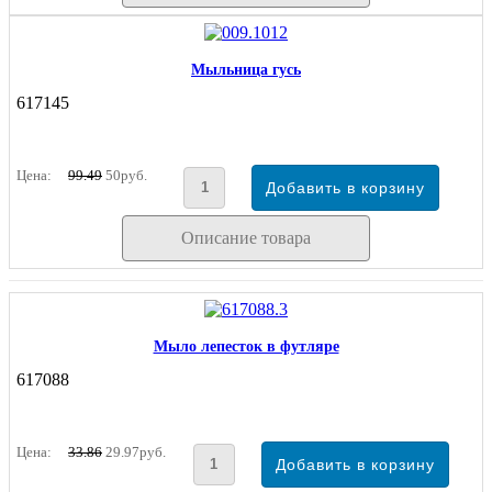
Мыльница гусь
617145
Цена:
99.49
50руб.
Описание товара
Мыло лепесток в футляре
617088
Цена:
33.86
29.97руб.