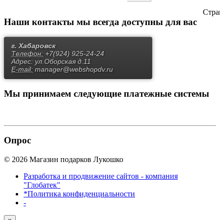
Стра
Наши контакты
мы всегда доступны для вас
г. Хабаровск
Телефон:
+7(924) 925-24-24
Адрес:
ул.Оборская д.11
E-mail:
manager@webshopdv.ru
Мы принимаем
следующие платежные системы
Опрос
© 2026 Магазин подарков Лукошко
Разработка и продвижение сайтов - компания
"Глобатек"
*Политика конфиденциальности
-