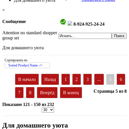
Для домашнего уюта
×
Сообщение
8-924-925-24-24
Attention no standard shopper
group set
Для домашнего уюта
Сортировать по
Sorted Product Name -/+
В начало
Назад
1
2
3
...
5
6
Страница 5 из 8
7
8
Вперёд
В конец
Показано 121 - 150 из 232
Для домашнего уюта