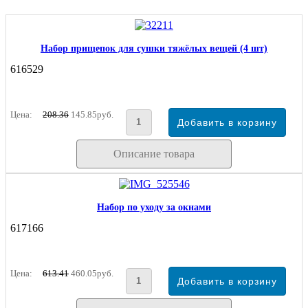
Набор прищепок для сушки тяжёлых вещей (4 шт)
616529
Цена:
208.36
145.85руб.
Описание товара
Набор по уходу за окнами
617166
Цена:
613.41
460.05руб.