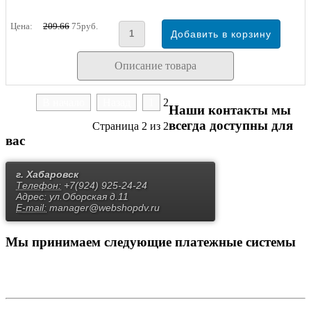
Цена:
209.66
75руб.
Описание товара
В начало
Назад
1
2
Наши контакты
мы
всегда доступны для
Страница 2 из 2
вас
г. Хабаровск
Телефон:
+7(924) 925-24-24
Адрес:
ул.Оборская д.11
E-mail:
manager@webshopdv.ru
Мы принимаем
следующие платежные системы