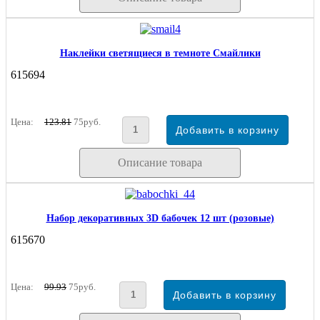
Наклейки светящиеся в темноте Смайлики
615694
Цена:
123.81
75руб.
Описание товара
Набор декоративных 3D бабочек 12 шт (розовые)
615670
Цена:
99.93
75руб.