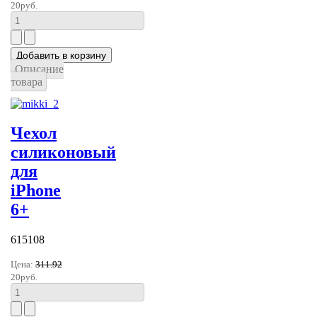
20руб.
Описание
товара
Чехол
силиконовый
для
iPhone
6+
615108
Цена:
311.92
20руб.