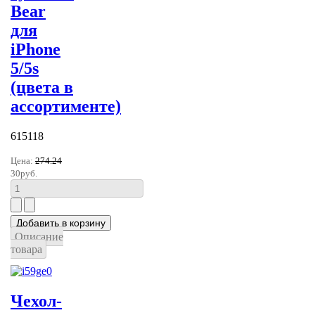
Bear
для
iPhone
5/5s
(цвета в
ассортименте)
615118
Цена:
274.24
30руб.
Описание
товара
Чехол-