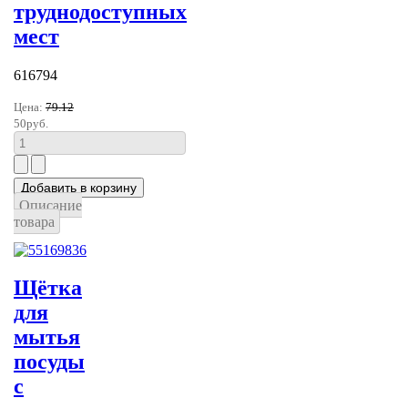
труднодоступных
мест
616794
Цена:
79.12
50руб.
Описание
товара
Щётка
для
мытья
посуды
с