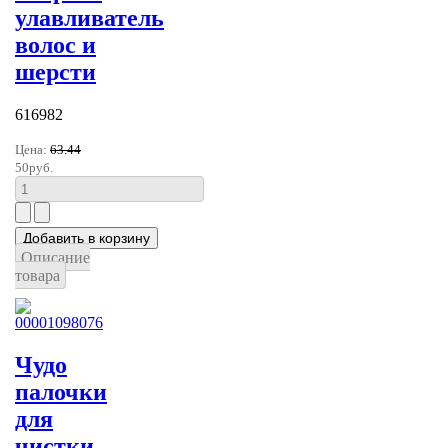
улавливатель
волос и
шерсти
616982
Цена:
63.44
50руб.
Описание
товара
Чудо
палочки
для
чистки