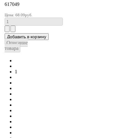
617049
Цена:
68.09руб.
Описание
товара
1
2
3
4
...
6
7