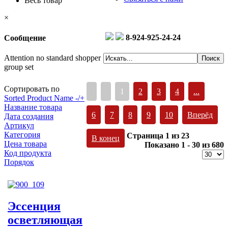
Весь товар
×
8-924-925-24-24
Сообщение
Attention no standard shopper
group set
Сортировать по
1
2
3
4
...
Sorted Product Name -/+
Название товара
6
7
8
9
10
Вперёд
Дата создания
Артикул
Категория
Страница 1 из 23
В конец
Цена товара
Показано 1 - 30 из 680
Код продукта
Порядок
Эссенция
осветляющая