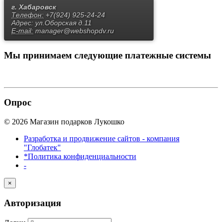
г. Хабаровск
Телефон:
+7(924) 925-24-24
Адрес:
ул.Оборская д.11
E-mail:
manager@webshopdv.ru
Мы принимаем
следующие платежные системы
Опрос
© 2026 Магазин подарков Лукошко
Разработка и продвижение сайтов - компания
"Глобатек"
*Политика конфиденциальности
-
×
Авторизация