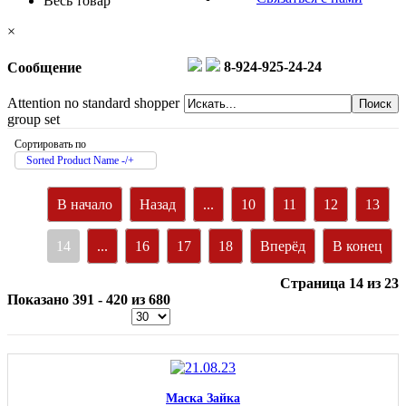
Весь товар
×
8-924-925-24-24
Сообщение
Attention no standard shopper
group set
Сортировать по
Sorted Product Name -/+
В начало
Назад
...
10
11
12
13
14
...
16
17
18
Вперёд
В конец
Страница 14 из 23
Показано 391 - 420 из 680
Маска Зайка