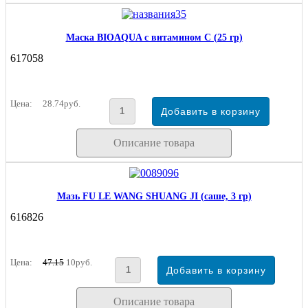
Маска BIOAQUA с витамином С (25 гр)
617058
Цена:
28.74руб.
Описание товара
Мазь FU LE WANG SHUANG JI (саше, 3 гр)
616826
Цена:
47.15
10руб.
Описание товара