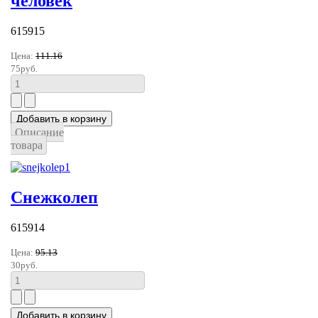
человек
615915
Цена:
111.16
75руб.
Описание
товара
Снежколеп
615914
Цена:
95.13
30руб.