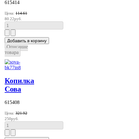
615414
Цена:
114.61
80.22руб.
Описание
товара
Копилка
Сова
615408
Цена:
321.92
250руб.