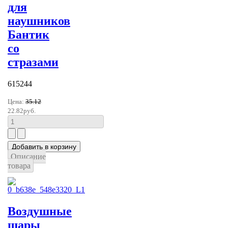
для
наушников
Бантик
со
стразами
615244
Цена:
35.12
22.82руб.
Описание
товара
Воздушные
шары