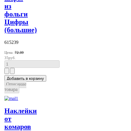
из
фольги
Цифры
(большие)
615239
Цена:
72.39
35руб.
Описание
товара
Наклейки
от
комаров