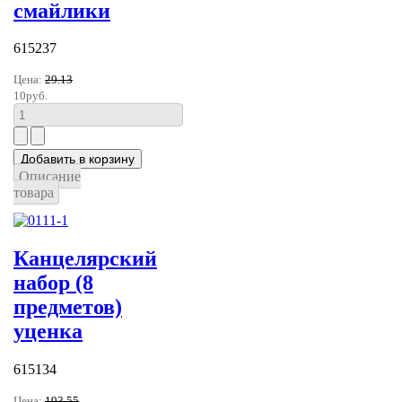
смайлики
615237
Цена:
29.13
10руб.
Описание
товара
Канцелярский
набор (8
предметов)
уценка
615134
Цена:
193.55