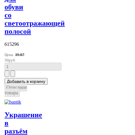
обуви
со
светоотражающей
полосой
615296
Цена:
39.87
30руб.
Описание
товара
Украшение
в
разъём