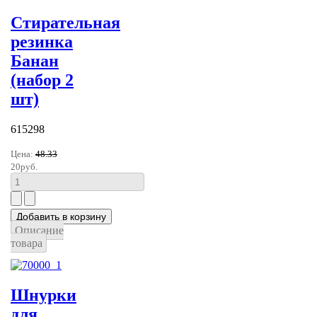
Стирательная
резинка
Банан
(набор 2
шт)
615298
Цена:
48.33
20руб.
Описание
товара
Шнурки
для