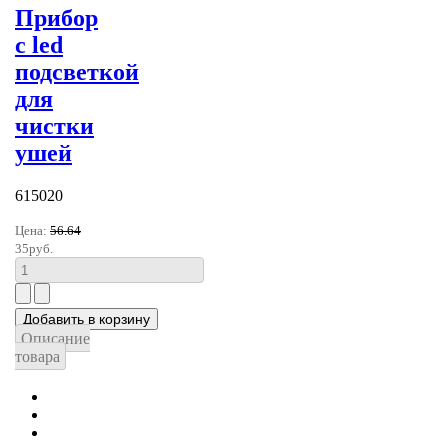
Прибор
с led
подсветкой
для
чистки
ушей
615020
Цена:
56.64
35руб.
Описание
товара
В начало
Назад