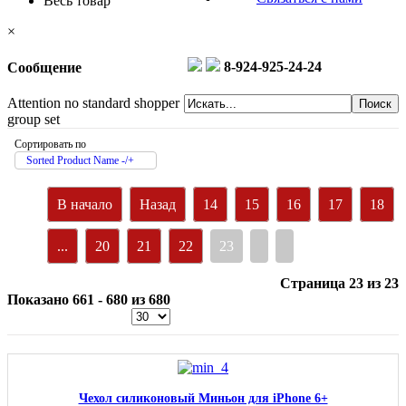
Весь товар
×
8-924-925-24-24
Сообщение
Attention no standard shopper
group set
Сортировать по
Sorted Product Name -/+
В начало
Назад
14
15
16
17
18
...
20
21
22
23
Страница 23 из 23
Показано 661 - 680 из 680
Чехол силиконовый Миньон для iPhone 6+