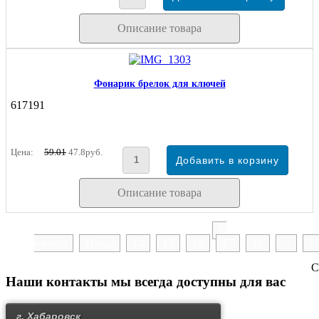
Описание товара
Фонарик брелок для ключей
617191
Цена:
59.01
47.8руб.
Описание товара
В
начало
Назад
14
15
16
17
18
...
2
С
Наши контакты
мы всегда доступны для вас
г. Хабаровск