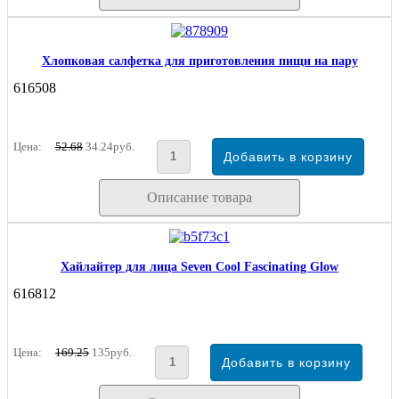
Хлопковая салфетка для приготовления пищи на пару
616508
Цена:
52.68
34.24руб.
Описание товара
Хайлайтер для лица Seven Cool Fascinating Glow
616812
Цена:
169.25
135руб.